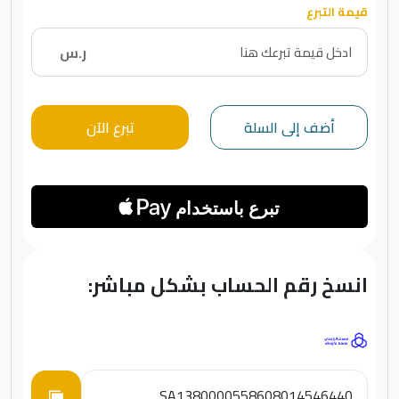
قيمة التبرع
ر.س
أضف إلى السلة
تبرع الآن
انسخ رقم الحساب بشكل مباشر:
SA1380000558608014546440