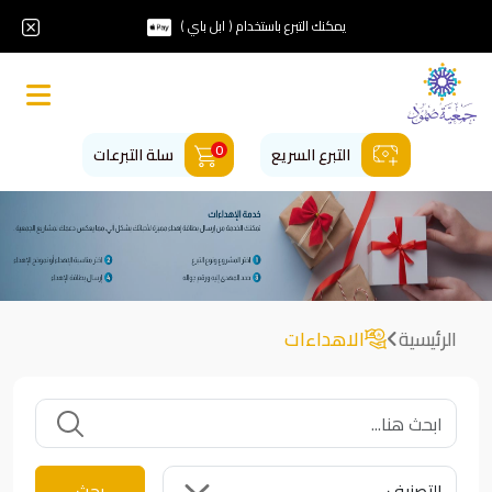
إغلاق شري
يمكنك التبرع باستخدام ( ابل باي )
0
التبرع السريع
سلة التبرعات
الرئيسية
الاهداءات
بحث