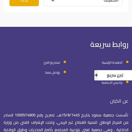
روابط سريعة
روابط سريعة في التذييل
روابط سريعة في التذييل
الصفحة الرئيسية
مشاريع التبرع
روابط سريعة في التذييل
روابط سريعة في التذييل
الحسابات البنكية
تواصل معنا
تبرع سريع
روابط سريعة في التذييل
تراخيص الجمعية
عن الكيان
تأسست جمعية صمود بتاريخ 15/8/1445هـ، تصريح رقم 1000574800 الصادر
من المركز الوطني لتنمية القطاع غير الربحي، وتحت الإشراف الفني من وزارة
الداخلية ، وهي جمعية تعنى بتوعية المجتمع بأضرار المخدرات وطرق الوقاية