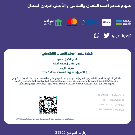
منها وتقديم الدعم النفسي والعلاجي والتأهيلي لمرضى الإدمان.
واتساب روابط التذييل
منصة إكس روابط التذييل
تابعونا على:
زيارات الموقع: 32820